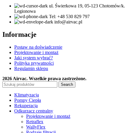
ul. Świerkowa 19, 05-123 Chotomów/k.
Legionowa
Tel: +48 530 829 797
info@airvac.pl
Informacje
Postaw na doświadczenie
Projektowanie i montaż
Jaki system wybrać?
Polityka prywatności
Regulamin sklepu
2026 Airvac. Wszelkie prawa zastrzeżone.
Search
Klimatyzacja
Pompy Ciepła
Rekuperacja
Odkurzacz centralny
Projektowanie i montaż
Retraflex
WallyFlex
Rodzaje filtracji