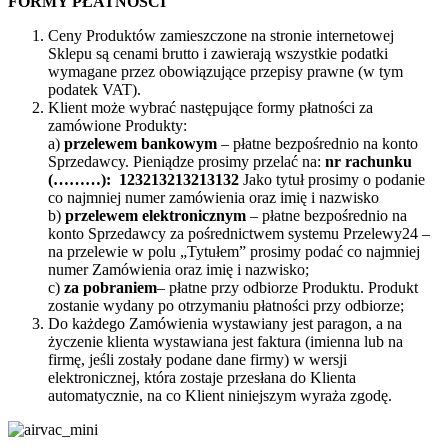
FORMY PŁATNOŚCI
Ceny Produktów zamieszczone na stronie internetowej
Sklepu są cenami brutto i zawierają wszystkie podatki
wymagane przez obowiązujące przepisy prawne (w tym
podatek VAT).
Klient może wybrać następujące formy płatności za
zamówione Produkty:
a)
przelewem bankowym
– płatne bezpośrednio na konto
Sprzedawcy. Pieniądze prosimy przelać na:
nr rachunku
(………): 123213213213132
Jako tytuł prosimy o podanie
co najmniej numer zamówienia oraz imię i nazwisko
b)
przelewem elektronicznym
– płatne bezpośrednio na
konto Sprzedawcy za pośrednictwem systemu Przelewy24 –
na przelewie w polu „Tytułem” prosimy podać co najmniej
numer Zamówienia oraz imię i nazwisko;
c)
za pobraniem
– płatne przy odbiorze Produktu. Produkt
zostanie wydany po otrzymaniu płatności przy odbiorze;
Do każdego Zamówienia wystawiany jest paragon, a na
życzenie klienta wystawiana jest faktura (imienna lub na
firmę, jeśli zostały podane dane firmy) w wersji
elektronicznej, która zostaje przesłana do Klienta
automatycznie, na co Klient niniejszym wyraża zgodę.