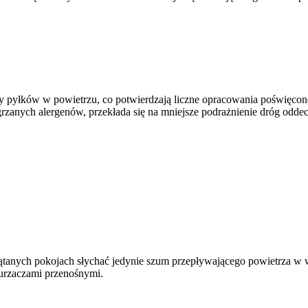
czy pyłków w powietrzu, co potwierdzają liczne opracowania poświęcon
grzanych alergenów, przekłada się na mniejsze podrażnienie dróg odd
ątanych pokojach słychać jedynie szum przepływającego powietrza w 
urzaczami przenośnymi.