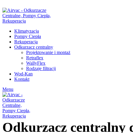
ul. Świerkowa 19, Chotomów |
+48 530 829 797
|
info@airvac.pl
Klimatyzacja
Pompy Ciepła
Rekuperacja
Odkurzacz centralny
Projektowanie i montaż
Retraflex
WallyFlex
Rodzaje filtracji
Wod-Kan
Kontakt
Menu
Odkurzacz centralny 