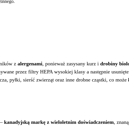
zinnego.
ików z
alergenami
, ponieważ zasysany kurz i
drobiny bio
rzymywane przez filtry HEPA wysokiej klasy a następnie usuni
za, pyłki, sierść zwierząt oraz inne drobne cząstki, co może
ł
–
kanadyjską markę z wieloletnim doświadczeniem
, znaną