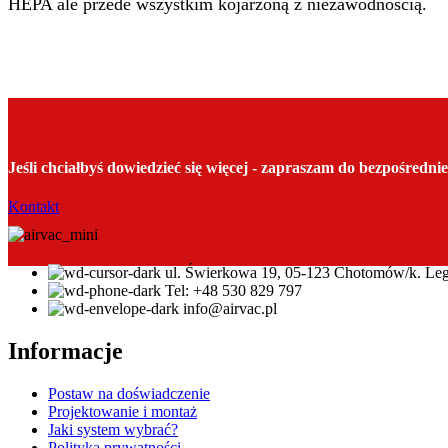
HEPA ale przede wszystkim kojarzoną z niezawodnością.
Jeśli chciałbyś dowiedzieć się więcej - zapraszam do bezpośredn
Kontakt
ul. Świerkowa 19, 05-123 Chotomów/k. Le
Tel: +48 530 829 797
info@airvac.pl
Informacje
Postaw na doświadczenie
Projektowanie i montaż
Jaki system wybrać?
Polityka prywatności