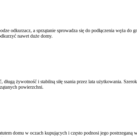
łodze odkurzacz, a sprzątanie sprowadza się do podłączenia węża do gn
 odkurzyć nawet duże domy.
 długą żywotność i stabilną siłę ssania przez lata użytkowania. Szer
zątanych powierzchni.
t atutem domu w oczach kupujących i często podnosi jego postrzeganą w