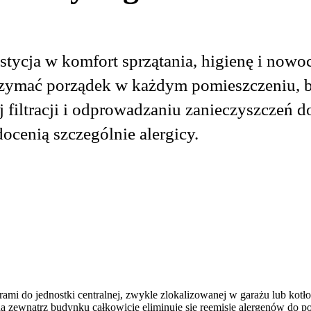
estycja w komfort sprzątania, higienę i no
ymać porządek w każdym pomieszczeniu, bez
 filtracji i odprowadzaniu zanieczyszczeń d
ocenią szczególnie alergicy.
rurami do jednostki centralnej, zwykle zlokalizowanej w garażu lub ko
zewnątrz budynku całkowicie eliminuje się reemisję alergenów do po