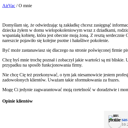
AirVac
/
O mnie
Domyślam się, że odwiedzając tą zakładkę chcesz zasięgnąć informa
dziecka żyłem w domu wielopokoleniowym wraz z dziadkami, rodzicam
wspaniałą kobietę, która jest obecnie moją żoną. Z resztą serdeczn
nareszcie pojawiło się kolejne psotne i hałaśliwe pokolenie.
Być może zastanawiasz się dlaczego na stronie poświęconej firmie pis
Chcę byś mnie trochę poznał i zobaczył jakie wartości są mi blisk
przypadku na sposób funkcjonowania firmy.
Nie chcę Cię też przekonywać, o tym jak niesamowicie jestem profesj
zadowolonych klientów. Uważam takie sformułowania za frazes.
Mogę Ci jedynie zagwarantować moją rzetelność w doradztwie i mon
Opinie klientów
sas
10: