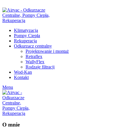
ul. Świerkowa 19, Chotomów |
+48 530 829 797
|
info@airvac.pl
Klimatyzacja
Pompy Ciepła
Rekuperacja
Odkurzacz centralny
Projektowanie i montaż
Retraflex
WallyFlex
Rodzaje filtracji
Wod-Kan
Kontakt
Menu
O mnie