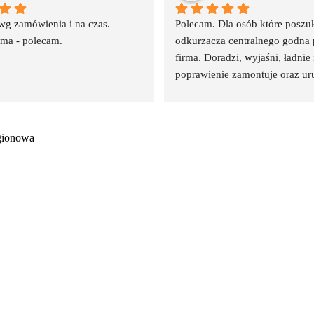
g zamówienia i na czas. 
Polecam. Dla osób które poszuk
rma - polecam.
odkurzacza centralnego godna p
firma. Doradzi, wyjaśni, ładnie i
poprawienie zamontuje oraz ur
Szybko, sprawnie i fachowo. By
firma bo pierwsze trzeba było 
podziękować po pierwszym etap
gionowa
jak w swoim domu bo wiem lepi
wiemy ze to mieliśmy rację co d
bezsensownych punktów i roz