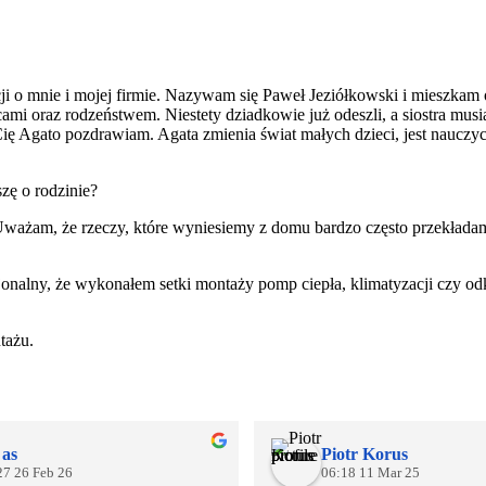
cji o mnie i mojej firmie. Nazywam się Paweł Jeziółkowski i mieszk
i oraz rodzeństwem. Niestety dziadkowie już odeszli, a siostra musia
ie Cię Agato pozdrawiam. Agata zmienia świat małych dzieci, jest na
zę o rodzinie?
ie. Uważam, że rzeczy, które wyniesiemy z domu bardzo często przek
onalny, że wykonałem setki montaży pomp ciepła, klimatyzacji czy odk
tażu.
 as
Piotr Korus
27 26 Feb 26
06:18 11 Mar 25