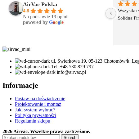
AirVac Polska
Wszystko w
4.8
Na podstawie 19 opinii
Solidna Fi
powered by
G
o
o
g
l
e
ul. Świerkowa 19, 05-123 Chotomów/k. Le
Tel: +48 530 829 797
info@airvac.pl
Informacje
Postaw na doświadczenie
Projektowanie i montaż
Jaki system wybrać?
Polityka prywatności
Regulamin sklepu
2026 Airvac. Wszelkie prawa zastrzeżone.
Search